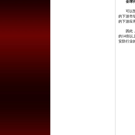
全球
可以预见
的下游市
的下游应用
因此，随
的14倍
安防行业