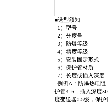
■
选型须知
1
）型号
2
）分度号
3
）防爆等级
4
）精度等级
5
）安装固定形式
6
）保护管材质
7
）长度或插入深度
例例
A
：防爆热电阻
护管
316
，插入深度
3
度变送器
0.5
级，保护