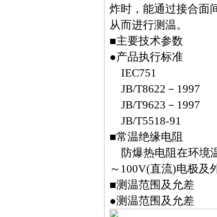
炸时，能通过接合面
从而进行测温。
■
主要技术参数
●
产品执行标准
IEC751
JB/T8622
－
1997
JB/T9623
－
1997
JB/T5518-91
■
常温绝缘电阻
防爆热电阻在环境
～
100V(
直流
)
电极及
■
测温范围及允差
●
测温范围及允差