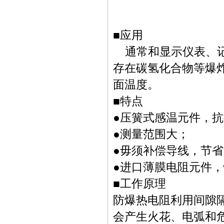
■
应用
通常和显示仪表、
存在碳氢化合物等爆
面温度。
■
特点
●
压簧式感温元件，抗
●
测量范围大；
●
毋须补偿导线，节省
●
进口薄膜电阻元件
■
工作原理
防爆热电阻利用间隙
会产生火花、电弧和